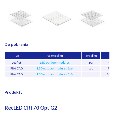
Do pobrania
Typ
Nazwa pliku
Typ pliku
Roz
Leaflet
LED outdoor modules
pdf
480.
Pliki CAD
LED outdoor modules 6x6
zip
716.
Pliki CAD
LED outdoor modules 8x8
zip
1008
Produkty
RecLED CRI 70 Opt G2