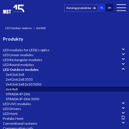
Katalog produktów
PL
EN
LED Outdoor modules
6x6 8x8
Produkty
LED modules for LEDiL’s optics
LED Linear modules
LED Rectangular modules
LED Round modules
LED Outdoor modules
2x4 2x6 2x8
2x4 2x6 2x8 3535
2x4 2x6 2x8 2x10 5050
6x6 8x8
STRADA-IP-2X6
STRADA-IP-2X6-5050
LED UVC modules
LED Drivers
LED Horti
Prefabs Horti
Conventional systems
Compensation coils