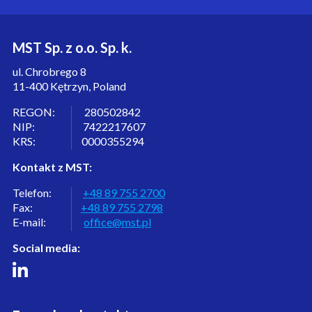
MST Sp. z o.o. Sp. k.
ul. Chrobrego 8
11-400 Kętrzyn, Poland
REGON: 280502842
NIP: 7422217607
KRS: 0000355294
Kontakt z MST:
Telefon:
+48 89 755 2700
Fax:
+48 89 755 2798
E-mail:
office@mst.pl
Social media: