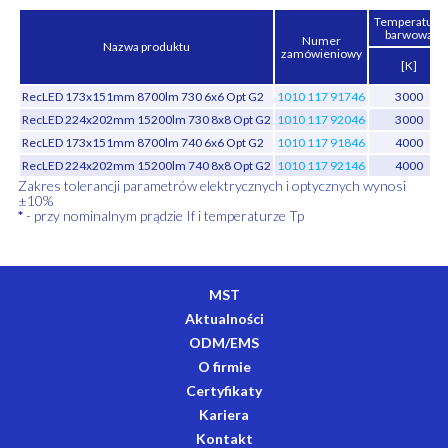
Temperatura
barwowa
Numer
Nazwa produktu
zamówieniowy
[K]
RecLED 173x151mm 8700lm 730 6x6 Opt G2
1010 117 91746
3000
RecLED 224x202mm 15200lm 730 8x8 Opt G2
1010 117 92046
3000
RecLED 173x151mm 8700lm 740 6x6 Opt G2
1010 117 91846
4000
RecLED 224x202mm 15200lm 740 8x8 Opt G2
1010 117 92146
4000
Zakres tolerancji parametrów elektrycznych i optycznych wynosi
±10%
*
- przy nominalnym prądzie If i temperaturze Tp
MST
Aktualności
ODM/EMS
O firmie
Certyfikaty
Kariera
Kontakt