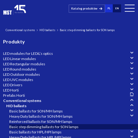
Katalog produktów
PL
EN
Conventional systems
HID ballasts
Basic step dimming ballasts for SON lamps
Produkty
LED modules for LEDiL’s optics
LED Linear modules
LED Rectangular modules
LED Round modules
LED Outdoor modules
LED UVC modules
LED Drivers
LED Horti
Prefabs Horti
Conventional systems
HID ballasts
Basic ballasts for SON/MH lamps
Heavy Duty ballasts for SON/MH lamps
Reinforced ballasts for SON/MH lamps
Basic step dimming ballasts for SON lamps
Basic ballasts for HPL/HPI lamps
Heavy Duty ballasts for HPL/HPI lamps