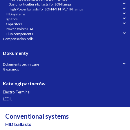
Basic horticulture ballasts for SON lamps
High Power ballasts for SON/MH/HPL/HPI lamps
HID systems
Ignitors
Capacitors
Power switch BAG
Fluo components
Compensation coils
Dokumenty
Dokumenty techniczne
Gwarancja
Katalogi partnerów
Electro Terminal
LEDiL
Conventional systems
HID ballasts