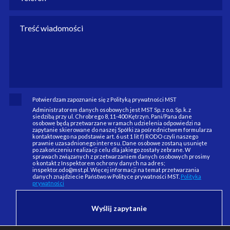
Potwierdzam zapoznanie się z Polityką prywatności MST
Administratorem danych osobowych jest MST Sp. z o.o. Sp. k. z
siedzibą przy ul. Chrobrego 8, 11-400 Kętrzyn. Pani/Pana dane
osobowe będą przetwarzane w ramach udzielenia odpowiedzi na
zapytanie skierowane do naszej Spółki za pośrednictwem formularza
kontaktowego na podstawie art. 6 ust 1 lit f) RODO czyli naszego
prawnie uzasadnionego interesu. Dane osobowe zostaną usunięte
po zakończeniu realizacji celu dla jakiego zostały zebrane. W
sprawach związanych z przetwarzaniem danych osobowych prosimy
o kontakt z Inspektorem ochrony danych na adres;
inspektor.odo@mst.pl. Więcej informacji na temat przetwarzania
danych znajdziecie Państwo w Polityce prywatności MST.
Polityka
prywatności