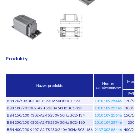
Produkty
Moc
Numer
Nazwa produktu
zamówieniowy
[W]
BSN 70/50 K302-A2-TS 230V 50Hz BC1-123
1010 109 25446
70/50
BSN 100/70 K302-A2-TS 230V 50Hz BC1-123
1010 109 25546
100/70
BSN 150/100 K302-A2-TS 230V 50Hz BC2-134
1010 109 25646
150/100
BSN 250/150 K302-A2-TS 230V 50Hz BC2-160
1010 109 28746
250
BSN 400/250 K407-A2-TS 230/240V 50Hz BC3-166
9137 002 86446
400/250