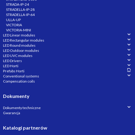
STRADA-IP-24
STRADELLA-IP-28
STRADELLA-IP-64
ULLA-UP
VICTORIA
VICTORIA-MINI
LED Linear modules
LED Rectangular modules
LED Round modules
LED Outdoor modules
LED UVC modules
LED Drivers
LED Horti
Prefabs Horti
Conventional systems
Compensation coils
Dokumenty
Dokumenty techniczne
Gwarancja
Katalogi partnerów