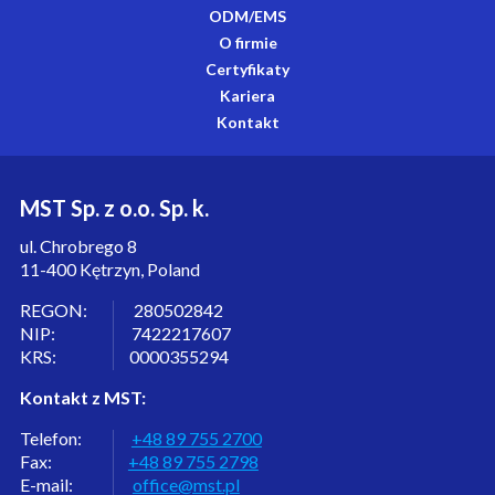
ODM/EMS
O firmie
Certyfikaty
Kariera
Kontakt
MST Sp. z o.o. Sp. k.
ul. Chrobrego 8
11-400 Kętrzyn, Poland
REGON: 280502842
NIP: 7422217607
KRS: 0000355294
Kontakt z MST:
Telefon:
+48 89 755 2700
Fax:
+48 89 755 2798
E-mail:
office@mst.pl