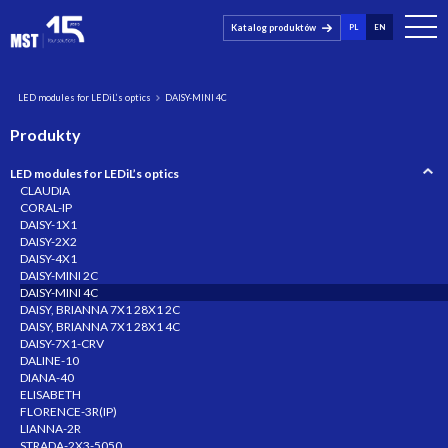
Katalog produktów
PL
EN
LED modules for LEDiL’s optics
DAISY-MINI 4C
Produkty
LED modules for LEDiL’s optics
CLAUDIA
CORAL-IP
DAISY-1X1
DAISY-2X2
DAISY-4X1
DAISY-MINI 2C
DAISY-MINI 4C
DAISY, BRIANNA 7X1 28X1 2C
DAISY, BRIANNA 7X1 28X1 4C
DAISY-7X1-CRV
DALINE-10
DIANA-40
ELISABETH
FLORENCE-3R(IP)
LIANNA-2R
STRADA-2X3-5050