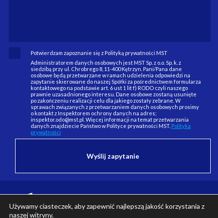
Potwierdzam zapoznanie się z Polityką prywatności MST
Administratorem danych osobowych jest MST Sp. z o.o. Sp. k. z
siedzibą przy ul. Chrobrego 8, 11-400 Kętrzyn. Pani/Pana dane
osobowe będą przetwarzane w ramach udzielenia odpowiedzi na
zapytanie skierowane do naszej Spółki za pośrednictwem formularza
kontaktowego na podstawie art. 6 ust 1 lit f) RODO czyli naszego
prawnie uzasadnionego interesu. Dane osobowe zostaną usunięte
po zakończeniu realizacji celu dla jakiego zostały zebrane. W
sprawach związanych z przetwarzaniem danych osobowych prosimy
o kontakt z Inspektorem ochrony danych na adres;
inspektor.odo@mst.pl. Więcej informacji na temat przetwarzania
danych znajdziecie Państwo w Polityce prywatności MST.
Polityka
prywatności
Używamy ciasteczek, aby zapewnić najlepszą jakość korzystania z
naszej witryny.