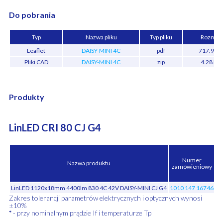
Do pobrania
Typ
Nazwa pliku
Typ pliku
Rozmiar
Leaflet
DAISY-MINI 4C
pdf
717.92 k
Pliki CAD
DAISY-MINI 4C
zip
4.28 MB
Produkty
LinLED CRI 80 CJ G4
T
Numer
Nazwa produktu
zamówieniowy
LinLED 1120x18mm 4400lm 830 4C 42V DAISY-MINI CJ G4
1010 147 16746
Zakres tolerancji parametrów elektrycznych i optycznych wynosi
±10%
*
- przy nominalnym prądzie If i temperaturze Tp