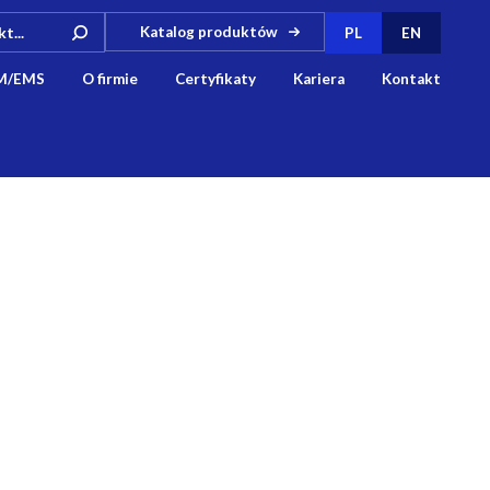
Katalog produktów
PL
EN
M/EMS
O firmie
Certyfikaty
Kariera
Kontakt