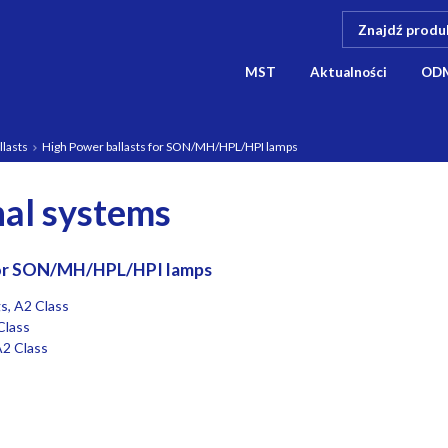
MST
Aktualności
OD
llasts
High Power ballasts for SON/MH/HPL/HPI lamps
al systems
for SON/MH/HPL/HPI lamps
s, A2 Class
Class
A2 Class