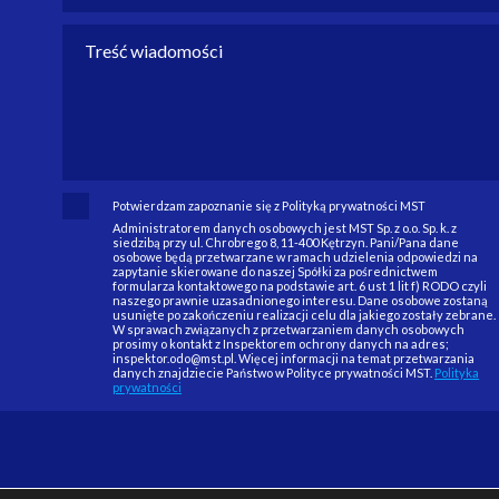
Potwierdzam zapoznanie się z Polityką prywatności MST
Administratorem danych osobowych jest MST Sp. z o.o. Sp. k. z
siedzibą przy ul. Chrobrego 8, 11-400 Kętrzyn. Pani/Pana dane
osobowe będą przetwarzane w ramach udzielenia odpowiedzi na
zapytanie skierowane do naszej Spółki za pośrednictwem
formularza kontaktowego na podstawie art. 6 ust 1 lit f) RODO czyli
naszego prawnie uzasadnionego interesu. Dane osobowe zostaną
usunięte po zakończeniu realizacji celu dla jakiego zostały zebrane.
W sprawach związanych z przetwarzaniem danych osobowych
prosimy o kontakt z Inspektorem ochrony danych na adres;
inspektor.odo@mst.pl. Więcej informacji na temat przetwarzania
danych znajdziecie Państwo w Polityce prywatności MST.
Polityka
prywatności