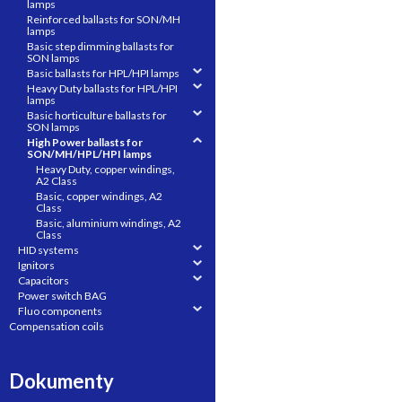
lamps
Reinforced ballasts for SON/MH
lamps
Basic step dimming ballasts for
SON lamps
Basic ballasts for HPL/HPI lamps
Heavy Duty ballasts for HPL/HPI
lamps
Basic horticulture ballasts for
SON lamps
High Power ballasts for
SON/MH/HPL/HPI lamps
Heavy Duty, copper windings,
A2 Class
Basic, copper windings, A2
Class
Basic, aluminium windings, A2
Class
HID systems
Ignitors
Capacitors
Power switch BAG
Fluo components
Compensation coils
Dokumenty