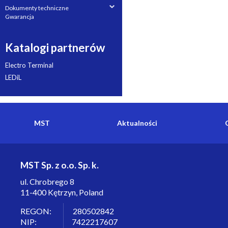
Dokumenty techniczne
Gwarancja
Katalogi partnerów
Electro Terminal
LEDiL
MST
Aktualności
MST Sp. z o.o. Sp. k.
ul. Chrobrego 8
11-400 Kętrzyn, Poland
REGON: 280502842
NIP: 7422217607