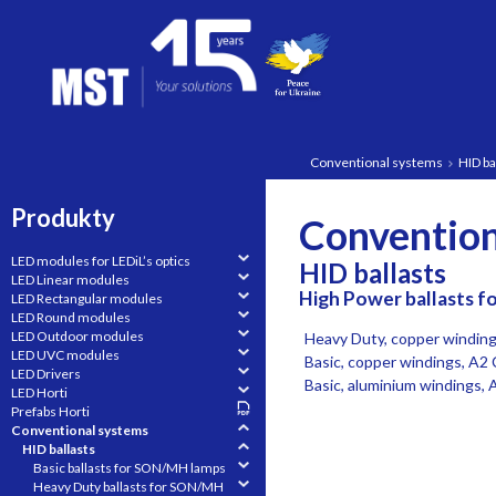
Conventional systems
HID ba
Produkty
Convention
LED modules for LEDiL’s optics
HID ballasts
LED Linear modules
High Power ballasts 
LED Rectangular modules
LED Round modules
LED Outdoor modules
Heavy Duty, copper winding
LED UVC modules
Basic, copper windings, A2 
LED Drivers
Basic, aluminium windings, 
LED Horti
Prefabs Horti
Conventional systems
HID ballasts
Basic ballasts for SON/MH lamps
Heavy Duty ballasts for SON/MH