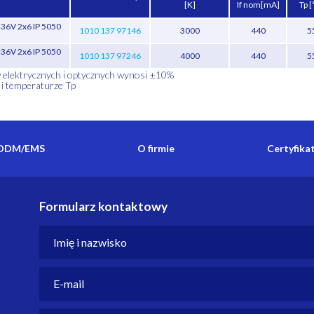
[K]
If nom[mA]
Tp [
6V 2x6 IP 5050
1010 137 97146
3000
440
5
6V 2x6 IP 5050
1010 137 97246
4000
440
5
w elektrycznych i optycznych wynosi ±10%
 i temperaturze Tp
ODM/EMS
O firmie
Certyfika
Formularz kontaktowy