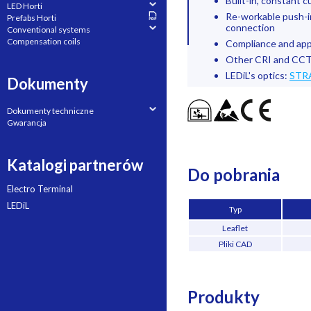
Built-in, constant 
LED Horti
Re-workable push-in
Prefabs Horti
connection
Conventional systems
Compensation coils
Compliance and app
Other CRI and CCT
LEDiL's optics:
STR
Dokumenty
Dokumenty techniczne
Gwarancja
Katalogi partnerów
Do pobrania
Electro Terminal
LEDiL
Typ
Leaflet
Pliki CAD
Produkty