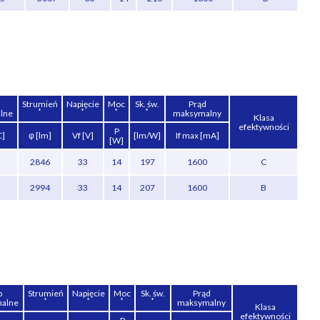
Strumień
Napięcie
Moc
Sk. św.
Prąd
*
*
*
*
lne
maksymalny
Klasa
efektywności
P
C]
φ [lm]
Vf [V]
[lm/W]
If max [mA]
[W]
2846
33
14
197
1600
C
2994
33
14
207
1600
B
p
Strumień
Napięcie
Moc
Sk. św.
Prąd
*
*
*
*
nalne
maksymalny
Klasa
efektywności