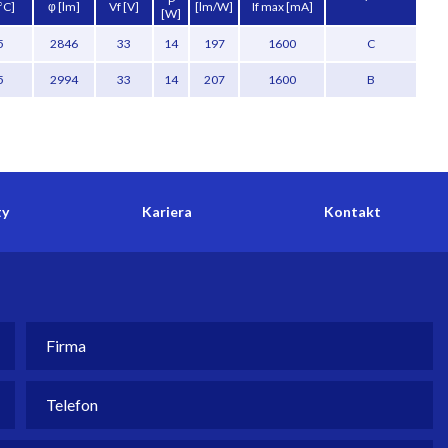
P
°C]
φ [lm]
Vf [V]
[lm/W]
If max [mA]
[W]
5
2846
33
14
197
1600
C
5
2994
33
14
207
1600
B
ty
Kariera
Kontakt