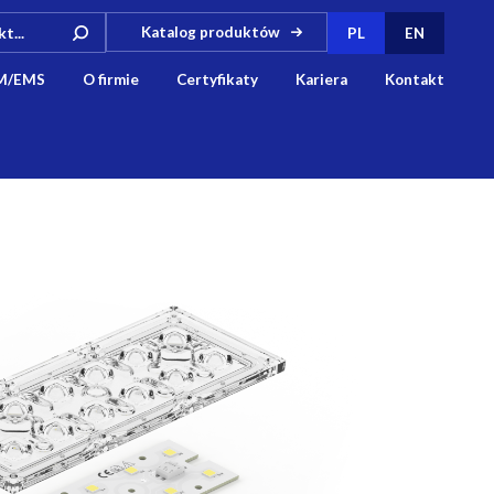
Katalog produktów
PL
EN
M/EMS
O firmie
Certyfikaty
Kariera
Kontakt