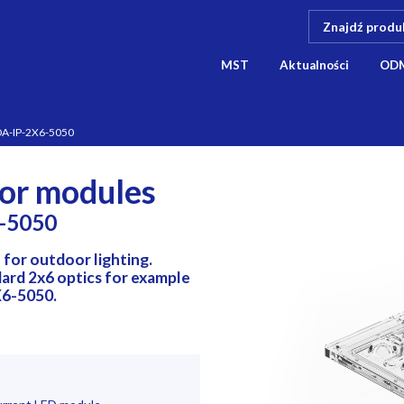
MST
Aktualności
OD
A-IP-2X6-5050
or modules
-5050
 for outdoor lighting.
ard 2x6 optics for example
X6-5050.