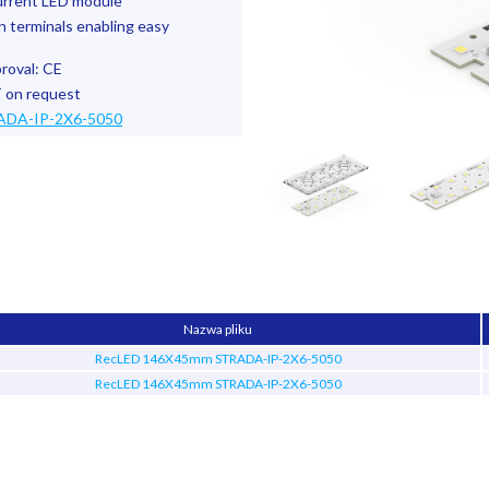
current LED module
 terminals enabling easy
roval: CE
 on request
ADA-IP-2X6-5050
Nazwa pliku
RecLED 146X45mm STRADA-IP-2X6-5050
RecLED 146X45mm STRADA-IP-2X6-5050