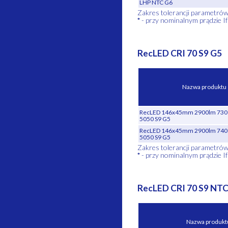
LHP NTC G6
Zakres tolerancji parametró
*
- przy nominalnym prądzie If
RecLED CRI 70 S9 G5
Nazwa produktu
RecLED 146x45mm 2900lm 730 
5050 S9 G5
RecLED 146x45mm 2900lm 740 
5050 S9 G5
Zakres tolerancji parametró
*
- przy nominalnym prądzie If
RecLED CRI 70 S9 NT
Nazwa produkt