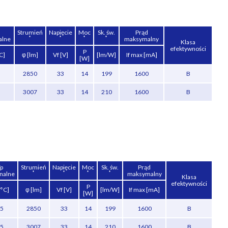
Strumień
Napięcie
Moc
Sk. św.
Prąd
*
*
*
*
alne
maksymalny
Klasa
efektywności
P
C]
φ [lm]
Vf [V]
[lm/W]
If max [mA]
[W]
2850
33
14
199
1600
B
3007
33
14
210
1600
B
p
Strumień
Napięcie
Moc
Sk. św.
Prąd
*
*
*
*
nalne
maksymalny
Klasa
efektywności
P
[°C]
φ [lm]
Vf [V]
[lm/W]
If max [mA]
[W]
5
2850
33
14
199
1600
B
5
3007
33
14
210
1600
B