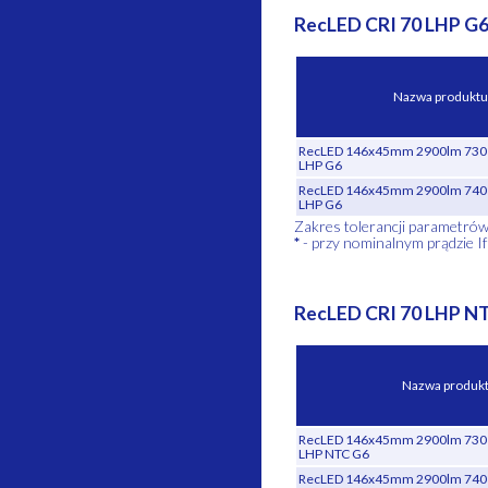
RecLED CRI 70 LHP G
Nazwa produktu
RecLED 146x45mm 2900lm 730 3
LHP G6
RecLED 146x45mm 2900lm 740 3
LHP G6
Zakres tolerancji parametró
*
- przy nominalnym prądzie If
RecLED CRI 70 LHP N
Nazwa produk
RecLED 146x45mm 2900lm 730 3
LHP NTC G6
RecLED 146x45mm 2900lm 740 3