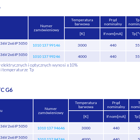
6
Temperatura
Prąd
Tp
barwowa
nominalny
nomin
Numer
zamówieniowy
[K]
If nom[mA]
Tp [°
6V 2x6 IP 5050
1010 137 99146
3000
440
55
6V 2x6 IP 5050
1010 137 99246
4000
440
55
w elektrycznych i optycznych wynosi ±10%
 i temperaturze Tp
TC G6
Temperatura
Prąd
T
barwowa
nominalny
nomi
Numer
tu
zamówieniowy
[K]
If nom[mA]
Tp 
6V 2x6 IP 5050
1010 137 94646
3000
440
5
6V 2x6 IP 5050
1010 137 94746
4000
440
5