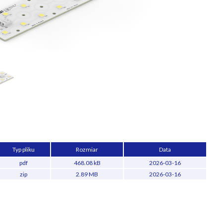
Typ pliku
Rozmiar
Data
pdf
468.08 kB
2026-03-16
zip
2.89 MB
2026-03-16