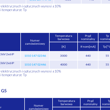
w elektrycznych i optycznych wynosi ±10%
 i temperaturze Tp
Temperatura
Prąd
Tp
barwowa
nominalny
nomina
Numer
zamówieniowy
[K]
If nom[mA]
Tp [°
36V 2x6 IP
1010 147 02346
3000
440
55
36V 2x6 IP
1010 147 02446
4000
440
55
w elektrycznych i optycznych wynosi ±10%
 i temperaturze Tp
C G5
Temperatura
Prąd
T
barwowa
nominalny
nomi
Numer
u
zamówieniowy