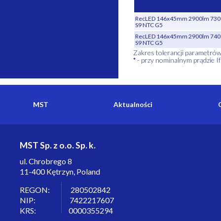
RecLED 146x45mm 2900lm 730 3
S9 NTC G5
RecLED 146x45mm 2900lm 740 3
S9 NTC G5
Zakres tolerancji parametró
*
- przy nominalnym prądzie If
MST
Aktualności
MST Sp. z o.o. Sp. k.
ul. Chrobrego 8
11-400 Kętrzyn, Poland
REGON: 280502842
NIP: 7422217607
KRS: 0000355294