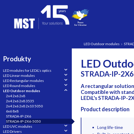
LED Outdoor modules
STRAD
Produkty
LED Outdo
LED modules for LEDiL’s optics
STRADA-IP-2X6
LED Linear modules
LED Rectangular modules
A rectangular solution
LED Round modules
LED Outdoor modules
Compatible with stand
2x4 2x6 2x8
LEDiL's STRADA-IP-2
2x4 2x6 2x8 3535
2x4 2x6 2x8 2x10 5050
Product description
6x6 8x8
STRADA-IP-2X6
STRADA-IP-2X6-5050
LED UVC modules
Long life-time
LED Drivers