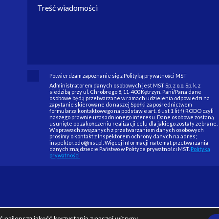
Potwierdzam zapoznanie się z Polityką prywatności MST
Administratorem danych osobowych jest MST Sp. z o.o. Sp. k. z
siedzibą przy ul. Chrobrego 8, 11-400 Kętrzyn. Pani/Pana dane
osobowe będą przetwarzane w ramach udzielenia odpowiedzi na
zapytanie skierowane do naszej Spółki za pośrednictwem
formularza kontaktowego na podstawie art. 6 ust 1 lit f) RODO czyli
naszego prawnie uzasadnionego interesu. Dane osobowe zostaną
usunięte po zakończeniu realizacji celu dla jakiego zostały zebrane.
W sprawach związanych z przetwarzaniem danych osobowych
prosimy o kontakt z Inspektorem ochrony danych na adres;
inspektor.odo@mst.pl. Więcej informacji na temat przetwarzania
danych znajdziecie Państwo w Polityce prywatności MST.
Polityka
prywatności
najlepszą jakość korzystania z naszej witryny.