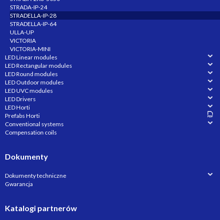
STRADA-IP-24
STRADELLA-IP-28
STRADELLA-IP-64
ULLA-UP
VICTORIA
VICTORIA-MINI
LED Linear modules
LED Rectangular modules
LED Round modules
LED Outdoor modules
LED UVC modules
LED Drivers
LED Horti
Prefabs Horti
Conventional systems
Compensation coils
Dokumenty
Dokumenty techniczne
Gwarancja
Katalogi partnerów