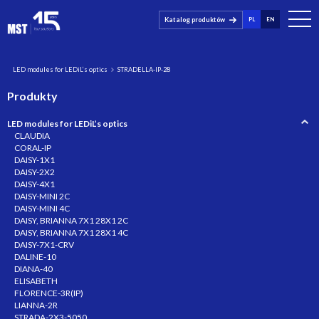
Katalog produktów
PL
EN
LED modules for LEDiL’s optics
STRADELLA-IP-28
Produkty
LED modules for LEDiL’s optics
CLAUDIA
CORAL-IP
DAISY-1X1
DAISY-2X2
DAISY-4X1
DAISY-MINI 2C
DAISY-MINI 4C
DAISY, BRIANNA 7X1 28X1 2C
DAISY, BRIANNA 7X1 28X1 4C
DAISY-7X1-CRV
DALINE-10
DIANA-40
ELISABETH
FLORENCE-3R(IP)
LIANNA-2R
STRADA-2X3-5050