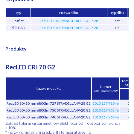
Typ
Nazwa pliku
Typ pliku
Leaflet
RecLED 80x80mm STRADELLA-IP-28
pdf
Pliki CAD
RecLED 80x80mm STRADELLA-IP-28
zip
Produkty
RecLED CRI 70 G2
Temper
barw
Numer
Nazwa produktu
zamówieniowy
[K
RecLED 80x80mm 6800lm 727 STRADELLA-IP-28 G2
1010 127 91046
270
RecLED 80x80mm 6800lm 730 STRADELLA-IP-28 G2
1010 117 96346
300
RecLED 80x80mm 6800lm 740 STRADELLA-IP-28 G2
1010 117 96446
400
Zakres tolerancji parametrów elektrycznych i optycznych wynosi
±10%
*
- przy nominalnym prądzie If i temperaturze Tp