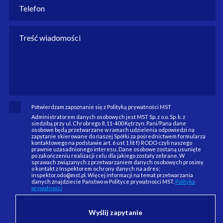
Potwierdzam zapoznanie się z Polityką prywatności MST
Administratorem danych osobowych jest MST Sp. z o.o. Sp. k. z
siedzibą przy ul. Chrobrego 8, 11-400 Kętrzyn. Pani/Pana dane
osobowe będą przetwarzane w ramach udzielenia odpowiedzi na
zapytanie skierowane do naszej Spółki za pośrednictwem formularza
kontaktowego na podstawie art. 6 ust 1 lit f) RODO czyli naszego
prawnie uzasadnionego interesu. Dane osobowe zostaną usunięte
po zakończeniu realizacji celu dla jakiego zostały zebrane. W
sprawach związanych z przetwarzaniem danych osobowych prosimy
o kontakt z Inspektorem ochrony danych na adres;
inspektor.odo@mst.pl. Więcej informacji na temat przetwarzania
danych znajdziecie Państwo w Polityce prywatności MST.
Polityka
prywatności