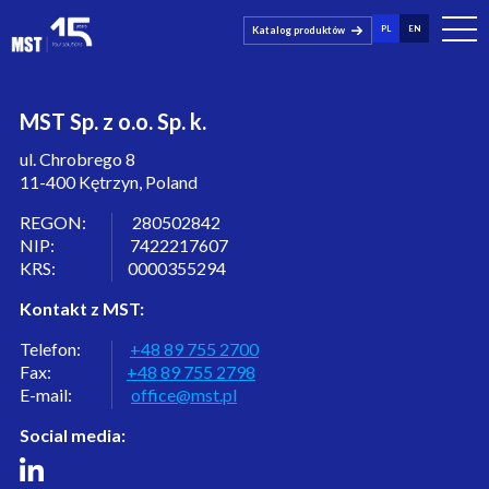
PL
EN
Katalog produktów
MST Sp. z o.o. Sp. k.
ul. Chrobrego 8
11-400 Kętrzyn, Poland
REGON: 280502842
NIP: 7422217607
KRS: 0000355294
Kontakt z MST:
Telefon:
+48 89 755 2700
Fax:
+48 89 755 2798
E-mail:
office@mst.pl
Social media: