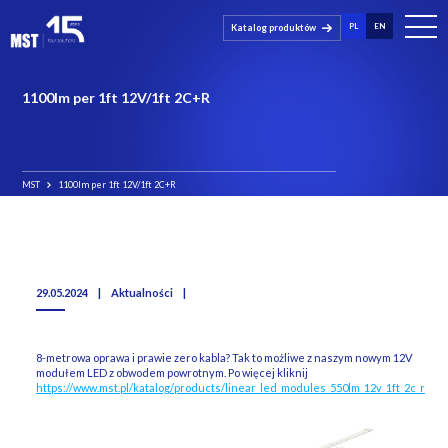
PL
EN
Katalog produktów
1100lm per 1ft 12V/1ft 2C+R
MST
1100lm per 1ft 12V/1ft 2C+R
29.05.2024
|
Aktualności
|
8-metrowa oprawa i prawie zero kabla? Tak to możliwe z naszym nowym 12V
modułem LED z obwodem powrotnym. Po więcej kliknij
https://www.mst.pl/katalog/products/linear_led_modules_550lm_12v_1ft_2c_r