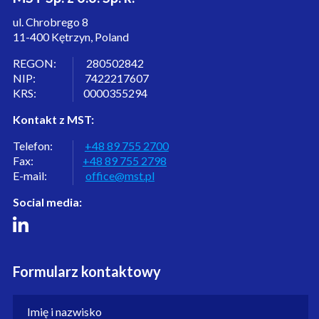
ul. Chrobrego 8
11-400 Kętrzyn, Poland
REGON: 280502842
NIP: 7422217607
KRS: 0000355294
Kontakt z MST:
Telefon:
+48 89 755 2700
Fax:
+48 89 755 2798
E-mail:
office@mst.pl
Social media:
Formularz kontaktowy