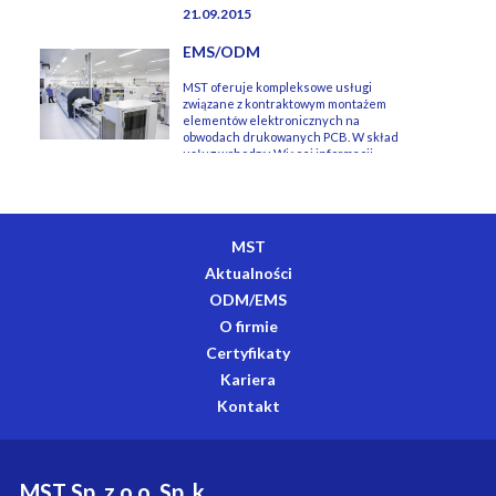
konstrukcyjną powstały 1 fazowe
21.09.2015
dławi...
EMS/ODM
MST oferuje kompleksowe usługi
związane z kontraktowym montażem
elementów elektronicznych na
obwodach drukowanych PCB. W skład
usług wchodzą: Więcej informacji
dostępne pod ad...
MST
Aktualności
ODM/EMS
O firmie
Certyfikaty
Kariera
Kontakt
MST Sp. z o.o. Sp. k.