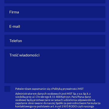
Potwierdzam zapoznanie się z Polityką prywatności MST
Administratorem danych osobowych jest MST Sp. z o.o. Sp. k. z
siedzibą przy ul. Chrobrego 8, 11-400 Kętrzyn. Pani/Pana dane
osobowe będą przetwarzane w ramach udzielenia odpowiedzi na
zapytanie skierowane do naszej Spółki za pośrednictwem formularza
kontaktowego na podstawie art. 6 ust 1 lit f) RODO czyli naszego