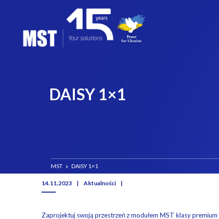
DAISY 1×1
MST
DAISY 1×1
14.11.2023
|
Aktualności
|
Zaprojektuj swoją przestrzeń z modułem MST klasy premium d