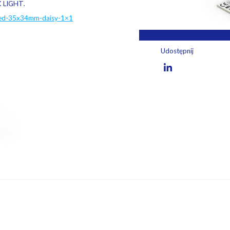
K LIGHT
.
cled-35x34mm-daisy-1×1
Udostępnij