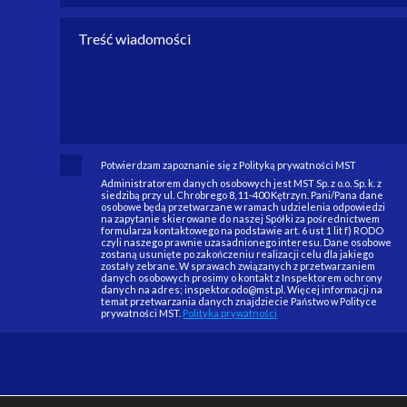
Potwierdzam zapoznanie się z Polityką prywatności MST
Administratorem danych osobowych jest MST Sp. z o.o. Sp. k. z
siedzibą przy ul. Chrobrego 8, 11-400 Kętrzyn. Pani/Pana dane
osobowe będą przetwarzane w ramach udzielenia odpowiedzi
na zapytanie skierowane do naszej Spółki za pośrednictwem
formularza kontaktowego na podstawie art. 6 ust 1 lit f) RODO
czyli naszego prawnie uzasadnionego interesu. Dane osobowe
zostaną usunięte po zakończeniu realizacji celu dla jakiego
zostały zebrane. W sprawach związanych z przetwarzaniem
danych osobowych prosimy o kontakt z Inspektorem ochrony
danych na adres; inspektor.odo@mst.pl. Więcej informacji na
temat przetwarzania danych znajdziecie Państwo w Polityce
prywatności MST.
Polityka prywatności