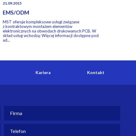
21.09.2015
EMS/ODM
MST oferuje kompleksowe usługi związane
z kontraktowym montażem elementów
elektronicznych na obwodach drukowanych PCB. W
skład usług wchodzą: Więcej informacji dostępne pod
ad...
Kariera
Kontakt