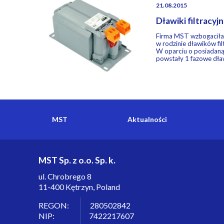
21.08.2015
Dławiki filtracyj
Firma MST wzbogaciła
w rodzinie dławików fi
W oparciu o posiadaną
powstały 1 fazowe dław
MST
Aktualności
MST Sp. z o.o. Sp. k.
ul. Chrobrego 8
11-400 Kętrzyn, Poland
REGON: 280502842
NIP: 7422217607