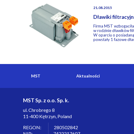
21.08.2015
Dławiki filtracyj
Firma MST wzbogaciła
w rodzinie dławików fi
W oparciu o posiadaną
powstały 1 fazowe dław
MST
Aktualności
MST Sp. z o.o. Sp. k.
ul. Chrobrego 8
11-400 Kętrzyn, Poland
REGON: 280502842
NIP: 7422217607