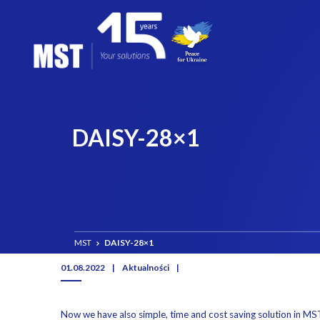
DAISY-28×1
MST
DAISY-28×1
01.08.2022
|
Aktualności
|
Now we have also simple, time and cost saving solution in MST 