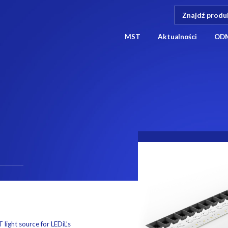
MST
Aktualności
OD
light source for LEDiL’s