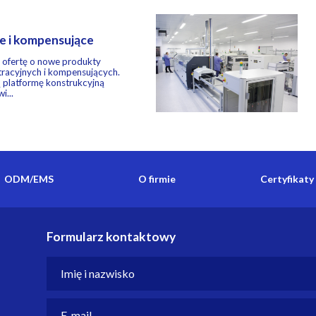
ne i kompensujące
 ofertę o nowe produkty
ltracyjnych i kompensujących.
 platformę konstrukcyjną
i...
ODM/EMS
O firmie
Certyfikaty
Formularz kontaktowy