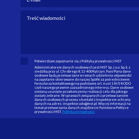
Potwierdzam zapoznanie się z Polityką prywatności MST
Administratorem danych osobowych jest MST Sp. z o.o. Sp. k. z
siedzibą przy ul. Chrobrego 8, 11-400 Kętrzyn. Pani/Pana dane
osobowe będą przetwarzane w ramach udzielenia odpowiedzi
na zapytanie skierowane do naszej Spółki za pośrednictwem
formularza kontaktowego na podstawie art. 6 ust 1 lit f) RODO
czyli naszego prawnie uzasadnionego interesu. Dane osobowe
zostaną usunięte po zakończeniu realizacji celu dla jakiego
zostały zebrane. W sprawach związanych z przetwarzaniem
danych osobowych prosimy o kontakt z Inspektorem ochrony
danych na adres; inspektor.odo@mst.pl. Więcej informacji na
temat przetwarzania danych znajdziecie Państwo w Polityce
prywatności MST.
Polityka prywatności