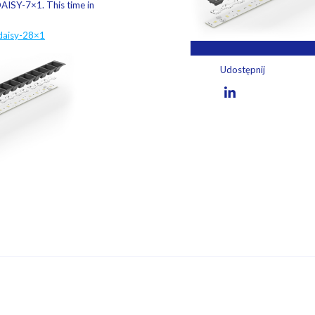
DAISY-7×1. This time in
daisy-28×1
Udostępnij