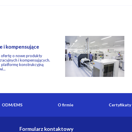
ne i kompensujące
 ofertę o nowe produkty
ltracyjnych i kompensujących.
 platformę konstrukcyjną
i...
ODM/EMS
O firmie
Certyfikaty
Formularz kontaktowy