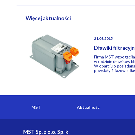
Więcej aktualności
21.08.2015
Dławiki filtracyj
Firma MST wzbogaciła
w rodzinie dławików fi
W oparciu o posiadaną
powstały 1 fazowe dław
MST
Aktualności
MST Sp. z o.o. Sp. k.