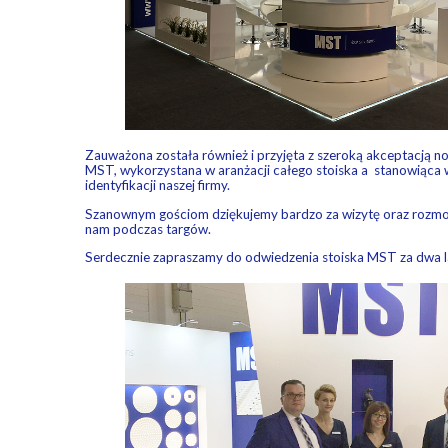
Zauważona została również i przyjęta z szeroką akceptacją n
MST, wykorzystana w aranżacji całego stoiska a stanowiąca
identyfikacji naszej firmy.
Szanownym gościom dziękujemy bardzo za wizytę oraz rozmo
nam podczas targów.
Serdecznie zapraszamy do odwiedzenia stoiska MST za dwa l