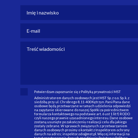
Potwierdzam zapoznanie się z Polityką prywatności MST
Administratorem danych osobowych jest MST Sp. z o.o. Sp. k. z
siedzibą przy ul. Chrobrego 8, 11-400 Kętrzyn. Pani/Pana dane
osobowe będą przetwarzane w ramach udzielenia odpowiedzi
na zapytanie skierowane do naszej Spółki za pośrednictwem
formularza kontaktowego na podstawie art. 6 ust 1 lit f) RODO
czyli naszego prawnie uzasadnionego interesu. Dane osobowe
zostaną usunięte po zakończeniu realizacji celu dla jakiego
zostały zebrane. W sprawach związanych z przetwarzaniem
danych osobowych prosimy o kontakt z Inspektorem ochrony
danych na adres; inspektor.odo@mst.pl. Więcej informacji na
temat przetwarzania danych znajdziecie Państwo w Polityce