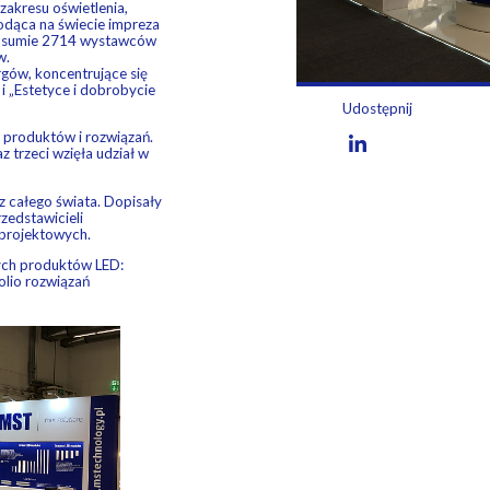
zakresu oświetlenia,
odąca na świecie impreza
 w sumie 2714 wystawców
w.
gów, koncentrujące się
i „Estetyce i dobrobycie
Udostępnij
 produktów i rozwiązań.
z trzeci wzięła udział w
z całego świata. Dopisały
zedstawicieli
 projektowych.
nych produktów LED:
olio rozwiązań