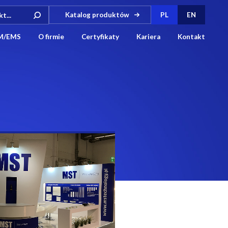
Katalog produktów
PL
EN
M/EMS
O firmie
Certyfikaty
Kariera
Kontakt