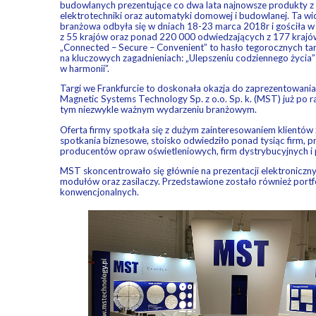
budowlanych prezentujące co dwa lata najnowsze produkty z 
elektrotechniki oraz automatyki domowej i budowlanej. Ta wi
branżowa odbyła się w dniach 18-23 marca 2018r i gościła
z 55 krajów oraz ponad 220 000 odwiedzających z 177 krajó
„Connected – Secure – Convenient” to hasło tegorocznych tar
na kluczowych zagadnieniach: „Ulepszeniu codziennego życia” 
w harmonii”.
Targi we Frankfurcie to doskonała okazja do zaprezentowania
Magnetic Systems Technology Sp. z o.o. Sp. k. (MST) już po ra
tym niezwykle ważnym wydarzeniu branżowym.
Oferta firmy spotkała się z dużym zainteresowaniem klientów 
spotkania biznesowe, stoisko odwiedziło ponad tysiąc firm, pr
producentów opraw oświetleniowych, firm dystrybucyjnych i
MST skoncentrowało się głównie na prezentacji elektronicz
modułów oraz zasilaczy. Przedstawione zostało również portf
konwencjonalnych.