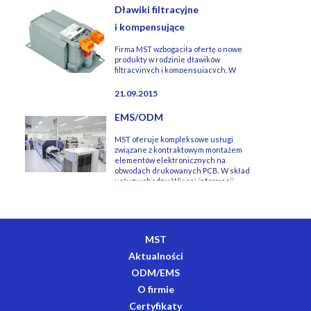
Dławiki filtracyjne
i kompensujące
Firma MST wzbogaciła ofertę o nowe
produkty w rodzinie dławików
filtracyjnych i kompensujących. W
oparciu o posiadaną platformę
konstrukcyjną powstały 1 fazowe
21.09.2015
dławi...
EMS/ODM
MST oferuje kompleksowe usługi
związane z kontraktowym montażem
elementów elektronicznych na
obwodach drukowanych PCB. W skład
usług wchodzą: Więcej informacji
dostępne pod ad...
MST
Aktualności
ODM/EMS
O firmie
Certyfikaty