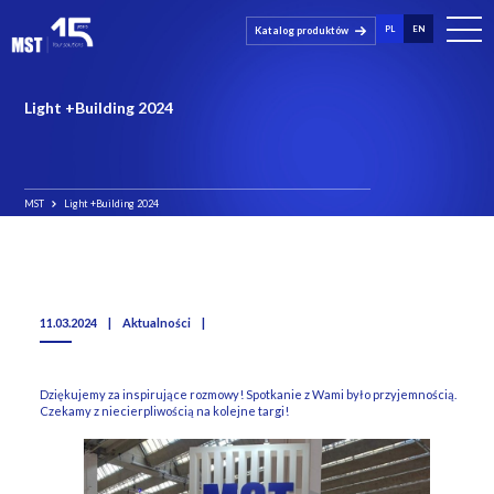
PL
EN
Katalog produktów
Light +Building 2024
MST
Light +Building 2024
11.03.2024
|
Aktualności
|
Dziękujemy za inspirujące rozmowy! Spotkanie z Wami było przyjemnością.
Czekamy z niecierpliwością na kolejne targi!