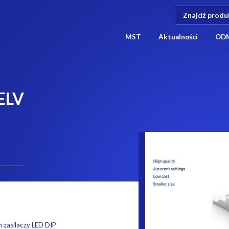
MST
Aktualności
OD
SELV
 zasilaczy LED DIP