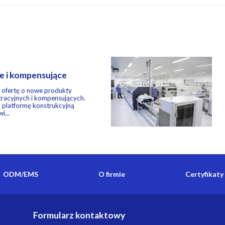
ne i kompensujące
 ofertę o nowe produkty
ltracyjnych i kompensujących.
 platformę konstrukcyjną
i...
ODM/EMS
O firmie
Certyfikaty
Formularz kontaktowy