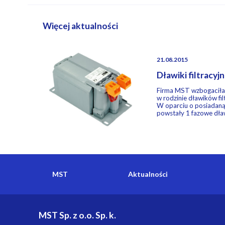
Więcej aktualności
21.08.2015
Dławiki filtracyj
Firma MST wzbogaciła
w rodzinie dławików fi
W oparciu o posiadaną
powstały 1 fazowe dław
MST
Aktualności
MST Sp. z o.o. Sp. k.