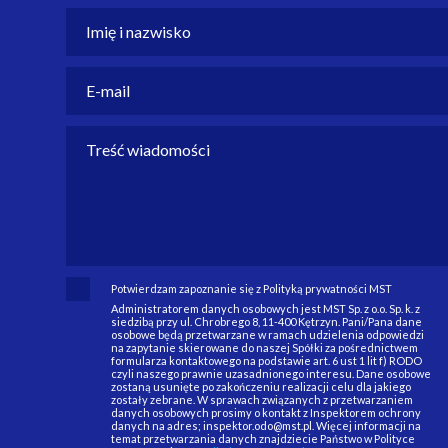
Potwierdzam zapoznanie się z Polityką prywatności MST
Administratorem danych osobowych jest MST Sp. z o.o. Sp. k. z
siedzibą przy ul. Chrobrego 8, 11-400 Kętrzyn. Pani/Pana dane
osobowe będą przetwarzane w ramach udzielenia odpowiedzi
na zapytanie skierowane do naszej Spółki za pośrednictwem
formularza kontaktowego na podstawie art. 6 ust 1 lit f) RODO
czyli naszego prawnie uzasadnionego interesu. Dane osobowe
zostaną usunięte po zakończeniu realizacji celu dla jakiego
zostały zebrane. W sprawach związanych z przetwarzaniem
danych osobowych prosimy o kontakt z Inspektorem ochrony
danych na adres; inspektor.odo@mst.pl. Więcej informacji na
temat przetwarzania danych znajdziecie Państwo w Polityce