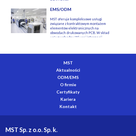
dławi...
EMS/ODM
MST oferuje kompleksowe usługi
związane z kontraktowym montażem
elementów elektronicznych na
obwodach drukowanych PCB. W skład
usług wchodzą: Więcej informacji
dostępne pod ad...
MST
Aktualności
ODM/EMS
O firmie
Certyfikaty
Kariera
Kontakt
MST Sp. z o.o. Sp. k.