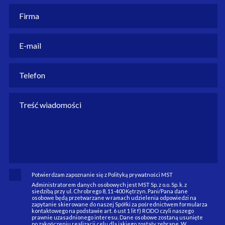
Potwierdzam zapoznanie się z Polityką prywatności MST
Administratorem danych osobowych jest MST Sp. z o.o. Sp. k. z
siedzibą przy ul. Chrobrego 8, 11-400 Kętrzyn. Pani/Pana dane
osobowe będą przetwarzane w ramach udzielenia odpowiedzi na
zapytanie skierowane do naszej Spółki za pośrednictwem formularza
kontaktowego na podstawie art. 6 ust 1 lit f) RODO czyli naszego
prawnie uzasadnionego interesu. Dane osobowe zostaną usunięte
po zakończeniu realizacji celu dla jakiego zostały zebrane. W