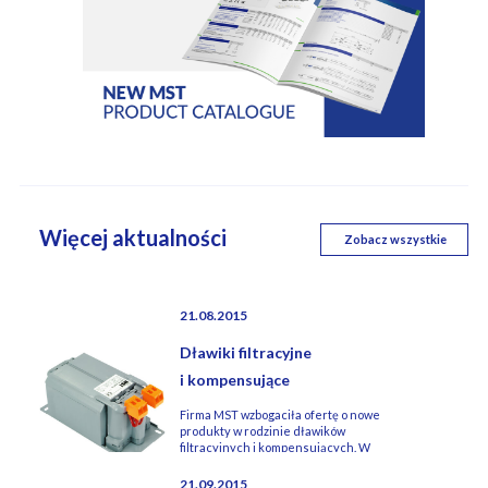
Więcej aktualności
Zobacz wszystkie
21.08.2015
Dławiki filtracyjne
i kompensujące
Firma MST wzbogaciła ofertę o nowe
produkty w rodzinie dławików
filtracyjnych i kompensujących. W
oparciu o posiadaną platformę
konstrukcyjną powstały 1 fazowe
21.09.2015